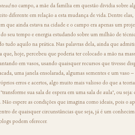
stead
 no campo, a mãe da família em questão dividia sobre a
feito diferente em relação a esta mudança de vida. Dentre elas,
em que ainda estava na cidade e o campo era apenas um proje
do seu tempo e energia estudando sobre um milhão de técni
tudo aquilo na prática. Nas palavras dela, ainda que admiti
zia que, hoje, percebeu que poderia ter colocado a mão na mass
lantando em vasos, usando quaisquer recursos que tivesse dis
cada, uma janela ensolarada, algumas sementes e um vaso — e
prios erros e acertos, algo muito mais valioso do que a teoria
 "transforme sua sala de espera em uma sala de aula", ou seja:
. Não espere as condições que imagina como ideais, pois o a
entro de quaisquer circunstâncias que seja, já é um conheci
 blogs podem oferecer.