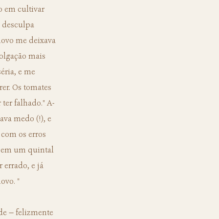
l desculpa 
novo me deixava 
olgação mais 
éria, e me 
er. Os tomates 
ter falhado." A-
ava medo (!), e 
 com os erros 
a em um quintal 
errado, e já 
ovo. "