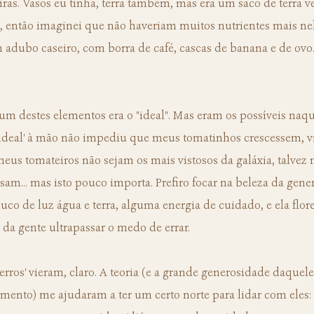
ras. Vasos eu tinha, terra também, mas era um saco de terra ve
, então imaginei que não haveriam muitos nutrientes mais nel
adubo caseiro, com borra de café, cascas de banana e de ovo.
 'ideal' à mão não impediu que meus tomatinhos crescessem, v
meus tomateiros não sejam os mais vistosos da galáxia, talvez
sam... mas isto pouco importa. Prefiro focar na beleza da gene
uco de luz água e terra, alguma energia de cuidado, e ela flor
da gente ultrapassar o medo de errar.
ento) me ajudaram a ter um certo norte para lidar com eles: 