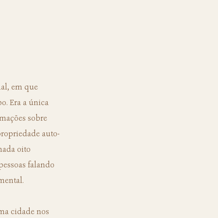
. Era a única 
rmações sobre 
ropriedade auto-
ada oito 
pessoas falando 
mental.
ma cidade nos 