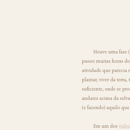
	Houve uma fase (dentre as várias fases) durante este período de isolamento social, em que 
passei muitas horas do
atividade que parecia 
plantar, viver da terra, 
suficiente, onde se pr
andares acima da selva
(e fazendo) aquilo que
	Em um dos 
video