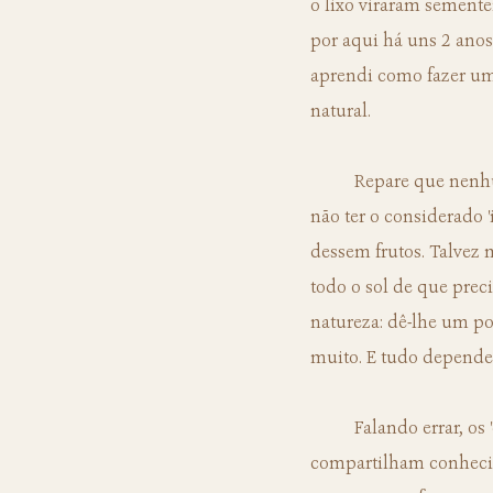
o lixo viraram sementei
por aqui há uns 2 anos
aprendi como fazer um 
natural.
	Repare que nenhum destes elementos era o "ideal". Mas eram os possíveis naquele momento, e 
não ter o considerado
dessem frutos. Talvez 
todo o sol de que preci
natureza: dê-lhe um po
muito. E tudo depende 
	Falando errar, os 'erros' vieram, claro. A teoria (e a grande generosidade daqueles que 
compartilham conhecim