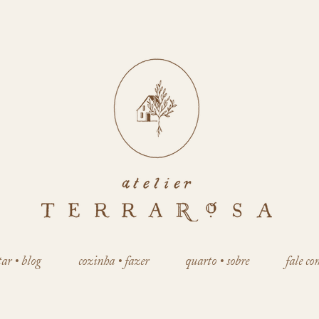
tar • blog
cozinha • fazer
quarto • sobre
fale co