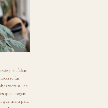
rocesso fui 
os vieram... de 
ntes que chegam 
r que iriam para 