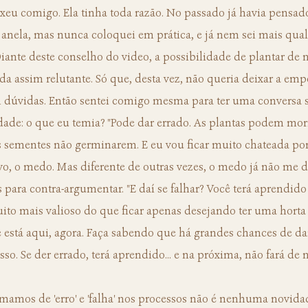
janela, mas nunca coloquei em prática, e já nem sei mais qua
iante deste conselho do video, a possibilidade de plantar de 
 assim relutante. Só que, desta vez, não queria deixar a emp
 dúvidas. Então sentei comigo mesma para ter uma conversa s
ade: o que eu temia? "Pode dar errado. As plantas podem morr
 sementes não germinarem. E eu vou ficar muito chateada por 
novo, o medo. Mas diferente de outras vezes, o medo já não me d
 para contra-argumentar. "E daí se falhar? Você terá aprendido
 muito mais valioso do que ficar apenas desejando ter uma hort
 está aqui, agora. Faça sabendo que há grandes chances de dar 
sso. Se der errado, terá aprendido... e na próxima, não fará de n