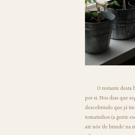
	O restante desta história eu quase não preciso contar, pois as fotos que você vê neste post falam 
por si. Nos dias que se
descobrindo que já tin
tomatinhos (a gente e
até nós 'de brinde' na