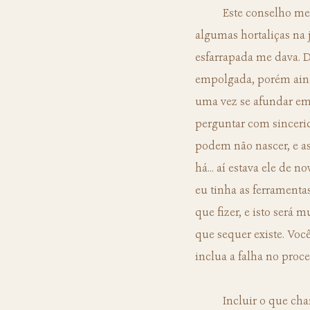
	Este conselho mexeu comigo. Ela tinha toda razão. No passado já havia pensado em cultivar 
algumas hortaliças na 
esfarrapada me dava. D
empolgada, porém ainda
uma vez se afundar em
perguntar com sincerid
podem não nascer, e as
há... aí estava ele de 
eu tinha as ferramentas
que fizer, e isto será
que sequer existe. Você
inclua a falha no proce
	Incluir o que chamamos de 'erro' e 'falha' nos processos não é nenhuma novidade — felizmente 