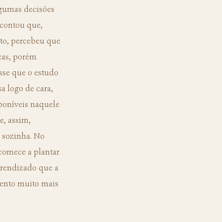
lgumas decisões 
 contou que, 
to, percebeu que 
cas, porém 
sse que o estudo 
a logo de cara, 
poníveis naquele 
, assim, 
 sozinha. No 
 comece a plantar 
prendizado que a 
mento muito mais 