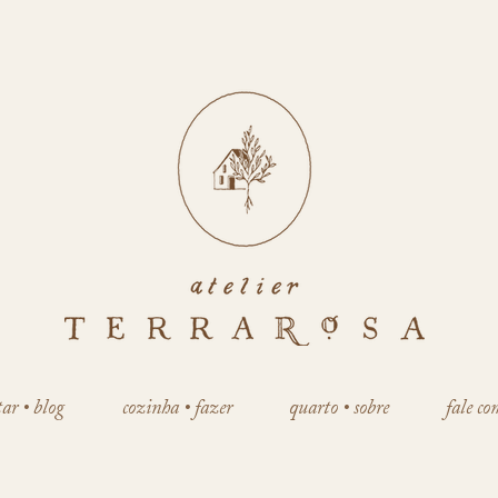
tar • blog
cozinha • fazer
quarto • sobre
fale co