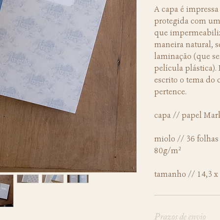
A capa é impressa 
protegida com uma
que impermeabiliz
maneira natural, 
laminação (que se
película plástica)
escrito o tema do
pertence.
capa // papel Mar
miolo // 36 folhas
80g/m²
tamanho // 14,3 x
Prazos de envio