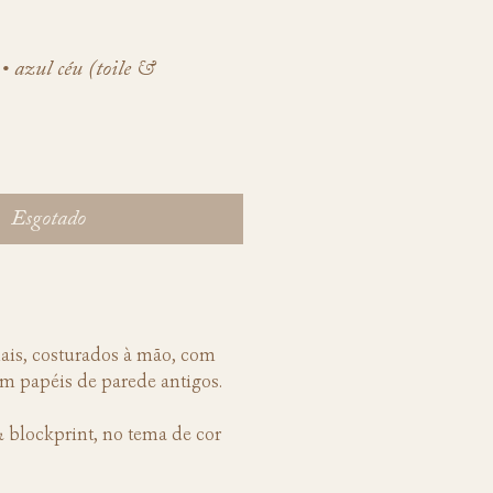
• azul céu (toile &
Esgotado
nais, costurados à mão, com
em papéis de parede antigos.
& blockprint, no tema de cor