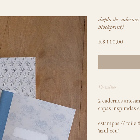
dupla de cadernos 
blockprint)
Preço
R$ 110,00
Detalhes
2 cadernos artesa
capas inspiradas 
estampas // toile 
'azul céu'.